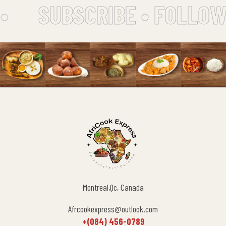
•
SUBSCRIBE • FOLLOW
Montreal,Qc, Canada
Afrcookexpress@outlook.com
+(084) 456-0789