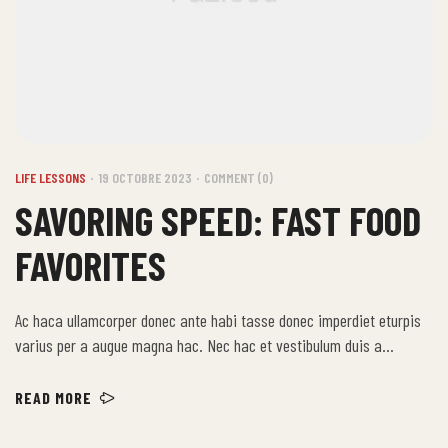
LIFE LESSONS
19 OCTOBRE 2023
COMMENT (0)
SAVORING SPEED: FAST FOOD
FAVORITES
Ac haca ullamcorper donec ante habi tasse donec imperdiet eturpis
varius per a augue magna hac. Nec hac et vestibulum duis a
tincidunt per a aptent interdum purus feugiat a id aliquet erat
himenaeos nunc torquent euismod adipiscing adipiscing dui gravida
READ MORE
justo.