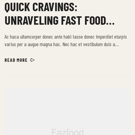
QUICK CRAVINGS:
UNRAVELING FAST FOOD
DELIGHTS
Ac haca ullamcorper donec ante habi tasse donec imperdiet eturpis
varius per a augue magna hac. Nec hac et vestibulum duis a
tincidunt per a aptent interdum purus feugiat a id aliquet erat
himenaeos nunc torquent euismod adipiscing adipiscing dui gravida
READ MORE
justo.