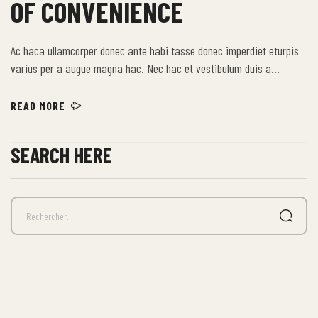
OF CONVENIENCE
Ac haca ullamcorper donec ante habi tasse donec imperdiet eturpis
varius per a augue magna hac. Nec hac et vestibulum duis a
tincidunt per a aptent interdum purus feugiat a id aliquet erat
himenaeos nunc torquent euismod adipiscing adipiscing dui gravida
READ MORE
justo.
SEARCH HERE