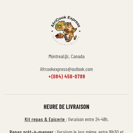
Montreal,Qc, Canada
Afrcookexpress@outlook.com
+(084) 456-0789
HEURE DE LIVRAISON
Kit repas & Epicerie
: livraison entre 24-48h.
Repas prêt-à-manger :
livraison le jour même, entre 16h30 et