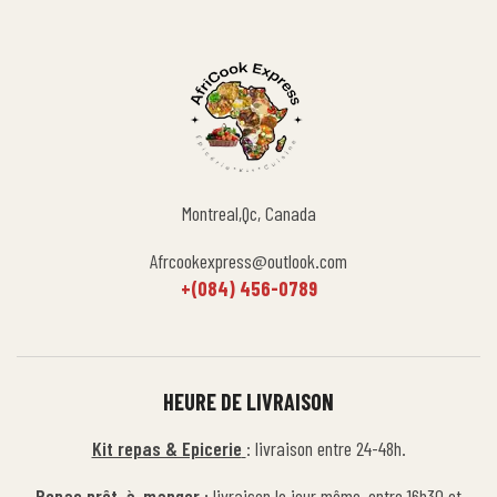
Montreal,Qc, Canada
Afrcookexpress@outlook.com
+(084) 456-0789
HEURE DE LIVRAISON
Kit repas & Epicerie
: livraison entre 24-48h.
Repas prêt-à-manger :
livraison le jour même, entre 16h30 et