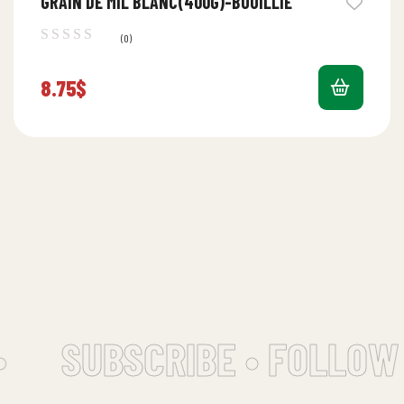
GRAIN DE MIL BLANC(400G)-BOUILLIE
(0)
8.75
$
SUBSCRIBE • FOLLOW 