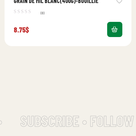
GRAIN DE MIL BLANC(400G)-BOUILLIE
(0)
8.75
$
SUBSCRIBE • FOLLOW 