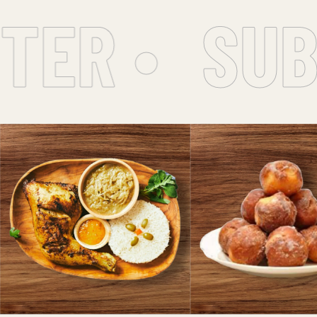
ER •
SUBS