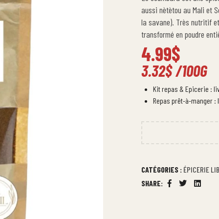
aussi nètètou au Mali et S
la savane). Très nutritif e
transformé en poudre enti
4.99
$
3.32
$
/100G
Kit repas & Epicerie : l
Repas prêt-à-manger : l
CATÉGORIES :
ÉPICERIE LI
SHARE:
Facebook
Twitter
Linkedi