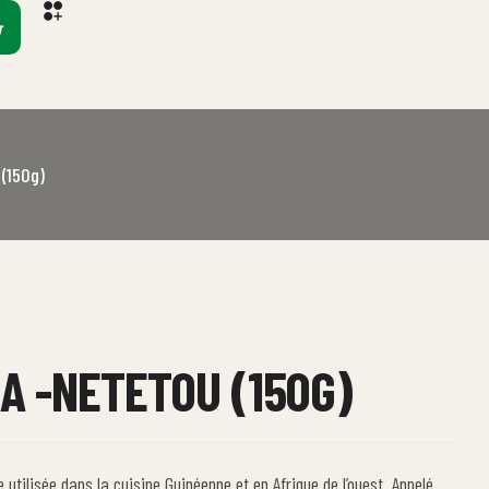
(150g)
A -NETETOU (150G)
utilisée dans la cuisine Guinéenne et en Afrique de l’ouest. Appelé