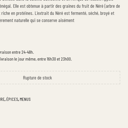
énégal. Elle est obtenue à partir des graines du fruit de Néré (arbre de
t riche en protéines. L’extrait du Néré est fermenté, séché, broyé et
èrement naturelle qui se conserve aisément
ivraison entre 24-48h.
ivraison le jour même, entre 16h30 et 23h00.
Rupture de stock
BRE
,
ÉPICES
,
MENUS
n