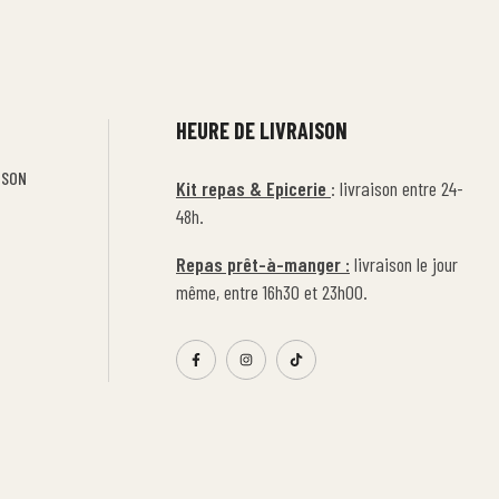
HEURE DE LIVRAISON
ISON
Kit repas & Epicerie
: livraison entre 24-
48h.
Repas prêt-à-manger :
livraison le jour
même, entre 16h30 et 23h00.