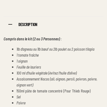
DESCRIPTION
Compris dans le kit (2 ou 3 Personnes)
:
1lb d’agneau ou 1lb bœuf ou 2lb poulet ou 2 poisson tilapia
1 tomate fraîche
1 oignon
Feuille de lauriers
100 ml d’huile végétale (évitez l’huile d’olive)
Assaisonnement Nocos (ail, oignon, persil, poivron, poivre,
oignon vert)
150ml pâte de tomate concentré (Pour Thieb Rouge)
Sel
Poivre