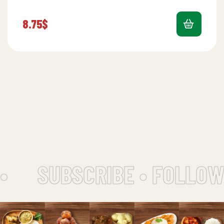
8.75
$
•
SUBSCRIBE • FOLLOW 